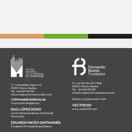
C/. Los Herrán, 46 C Bajo
C/. Lehendakari Aguirre 2
01003 Vitoria-Gasteiz
01001 Vitoria-Gasteiz
Tel. +34 945 198 130
Tel. +34 945 198 130
info@fundacionfernandobuesa.com
memorial@centromemorialvt.com
victimaseducadoras.es
Diseño y programación web:
Un proyecto dirigido por:
VECTOR 001
RAÚL LÓPEZ ROMO
www.vector001.com
Centro Memorial de las Víctimas del
Terrorismo
EDUARDO MATEO SANTAMARÍA
Fundación Fernando Buesa Blanco