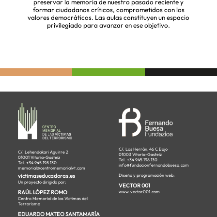
preservar la memoria de nuestro pasado reciente y
formar ciudadanos críticos, comprometidos con los
valores democráticos. Las aulas constituyen un espacio
privilegiado para avanzar en ese objetivo.
C/. Los Herrán, 46 C Bajo
C/. Lehendakari Aguirre 2
01003 Vitoria-Gasteiz
01001 Vitoria-Gasteiz
Tel. +34 945 198 130
Tel. +34 945 198 130
info@fundacionfernandobuesa.com
memorial@centromemorialvt.com
victimaseducadoras.es
Diseño y programación web:
Un proyecto dirigido por:
VECTOR 001
RAÚL LÓPEZ ROMO
www.vector001.com
Centro Memorial de las Víctimas del
Terrorismo
EDUARDO MATEO SANTAMARÍA